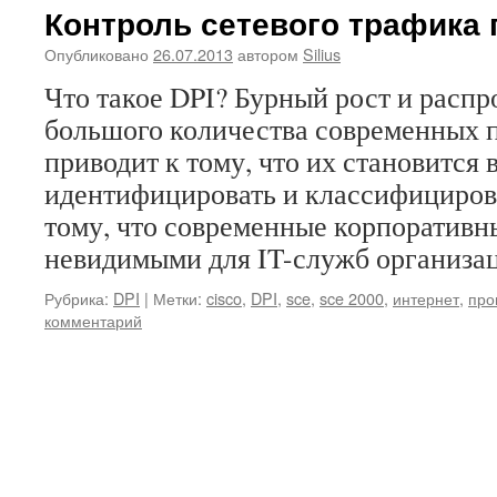
Контроль сетевого трафика
Опубликовано
26.07.2013
автором
Silius
Что такое DPI? Бурный рост и расп
большого количества современных 
приводит к тому, что их становится 
идентифицировать и классифицирова
тому, что современные корпоративны
невидимыми для IT-служб организа
Рубрика:
DPI
|
Метки:
cisco
,
DPI
,
sce
,
sce 2000
,
интернет
,
про
комментарий