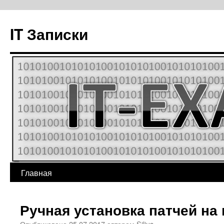
IT Записки
Главная
Перейти
к
Ручная установка патчей на
содержимому
Опубликовано
25.07.2017
автором
Silius