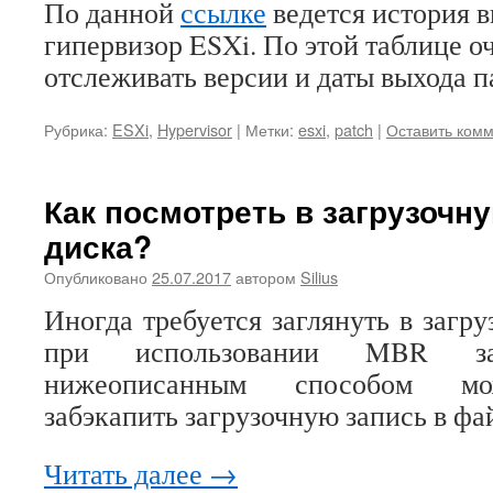
По данной
ссылке
ведется история в
гипервизор ESXi. По этой таблице о
отслеживать версии и даты выхода п
Рубрика:
ESXi
,
Hypervisor
|
Метки:
esxi
,
patch
|
Оставить ком
Как посмотреть в загрузочн
диска?
Опубликовано
25.07.2017
автором
Silius
Иногда требуется заглянуть в загр
при использовании MBR з
нижеописанным способом мож
забэкапить загрузочную запись в фа
Читать далее
→