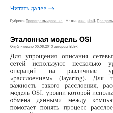
Читать далее
→
Рубрика:
Пророграммирование
|
Метки:
bash
,
shell
,
Програм
Эталонная модель OSI
Опубликовано
05.08.2013
автором
hideki
Для упрощения описания сетевы
сетей используют несколько ур
операций на различные ур
«расслоением» (layering). Для
важность такого расслоения, ра
модель OSI, уровни которой исполь
обмена данными между компью
помогает понять процесс расслое