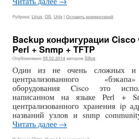
Читать далее
→
Рубрика:
Linux
,
OS
,
Unix
|
Оставить комментарий
Backup конфигурации Cisco 
Perl + Snmp + TFTP
Опубликовано
05.02.2014
автором
Silius
Один из не очень сложных и 
централизованного «бэкап
оборудования Cisco это испол
написанном на языке Perl + S
централизованного хранения ip ад
названий узлов и snmp communit
Читать далее
→
Рубрика:
Cisco
,
Сети
|
1 комментарий