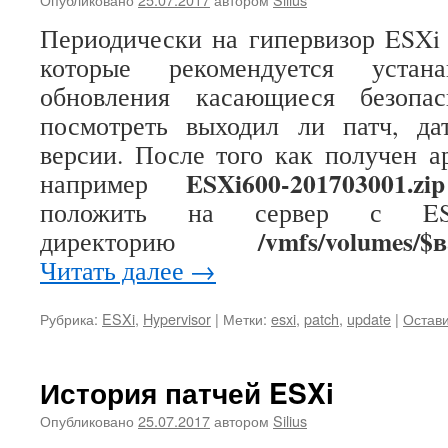
Периодически на гипервизор ESXi
которые рекомендуется устана
обновления касающиеся безопа
посмотреть выходил ли патч, д
версии. После того как получен а
ESXi600-201703001.zip
например
положить на сервер с E
/vmfs/volumes
директорию
Читать далее
→
Рубрика:
ESXi
,
Hypervisor
|
Метки:
esxi
,
patch
,
update
|
Остав
История патчей ESXi
Опубликовано
25.07.2017
автором
Silius