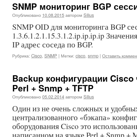
SNMP мониторинг BGP сесси
Опубликовано
10.08.2015
автором
Silius
SNMP OID для мониторинга BGP сесс
1.3.6.1.2.1.15.3.1.2.ip.ip.ip.ip Значе
IP адрес соседа по BGP.
Рубрика:
Cisco
,
SNMP
|
Метки:
cisco
,
snmp
|
Оставить коммен
Backup конфигурации Cisco 
Perl + Snmp + TFTP
Опубликовано
05.02.2014
автором
Silius
Один из не очень сложных и удобны
централизованного «бэкапа» конфи
оборудования Cisco это использован
написанном на языке Perl + Snmp + M