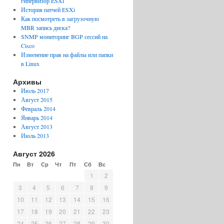
гипервизор ESXi
История патчей ESXi
Как посмотреть в загрузочную
MBR запись диска?
SNMP мониторинг BGP сессий на
Cisco
Изменение прав на файлы или папки
в Linux
Архивы
Июль 2017
Август 2015
Февраль 2014
Январь 2014
Август 2013
Июль 2013
Август 2026
Пн
Вт
Ср
Чт
Пт
Сб
Вс
1
2
3
4
5
6
7
8
9
10
11
12
13
14
15
16
17
18
19
20
21
22
23
24
25
26
27
28
29
30