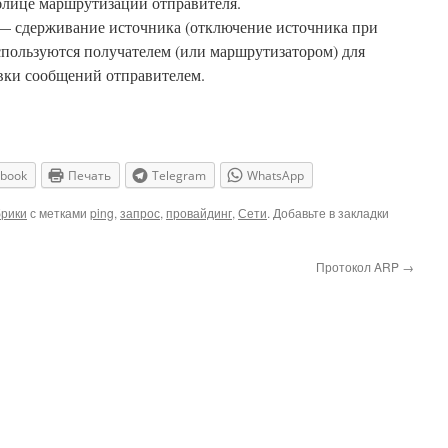
аблице маршрутизации отправителя.
— сдерживание источника (отключение источника при
пользуются получателем (или маршрутизатором) для
вки сообщений отправителем.
ebook
Печать
Telegram
WhatsApp
брики
с метками
ping
,
запрос
,
провайдинг
,
Сети
. Добавьте в закладки
Протокол ARP
→