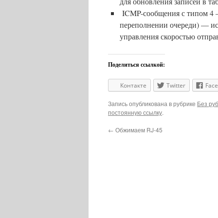
для обновления записей в т
ICMP-сообщения с типом 4 
переполнении очереди) — ис
управления скоростью отпра
Поделиться ссылкой:
Контакте
Twitter
Fac
Запись опубликована в рубрике
Без ру
постоянную ссылку
.
←
Обжимаем RJ-45