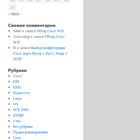
31
« Июл
Свежие комментарии
Silius
к записи
Обзор Cisco SCE
Александр
к записи
Обзор Cisco
SCE
И
к записи
Backup конфигурации
Cisco через Mysql + Perl + Snmp +
TFTP
Рубрики
Cisco
DPI
ESXi
Hypervisor
Linux
OS
SCE 2000
SNMP
Unix
Без рубрики
Пророграммирование
Сети