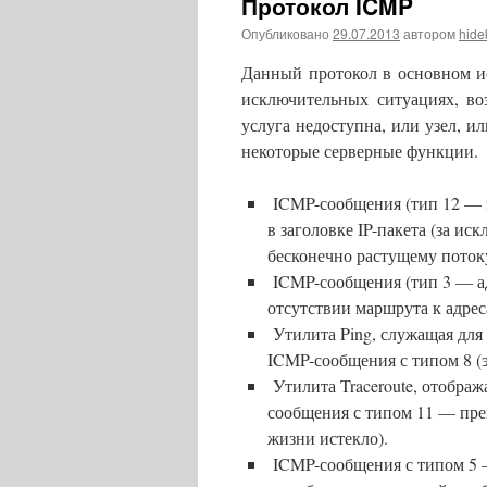
Протокол ICMP
Опубликовано
29.07.2013
автором
hide
Данный протокол в основном и
исключительных ситуациях, во
услуга недоступна, или узел, и
некоторые серверные функции.
ICMP-сообщения (тип 12 — 
в заголовке IP-пакета (за и
бесконечно растущему пото
ICMP-сообщения (тип 3 — ад
отсутствии маршрута к адрес
Утилита Ping, служащая для
ICMP-сообщения с типом 8 (эх
Утилита Traceroute, отображ
сообщения с типом 11 — пре
жизни истекло).
ICMP-сообщения с типом 5 