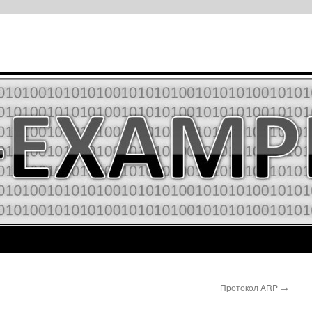
Протокол ARP
→