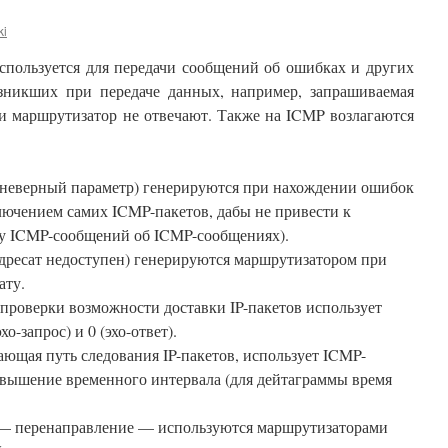
ki
спользуется для передачи сообщений об ошибках и других
зникших при передаче данных, например, запрашиваемая
ли маршрутизатор не отвечают. Также на ICMP возлагаются
неверный параметр) генерируются при нахождении ошибок
сключением самих ICMP-пакетов, дабы не привести к
ку ICMP-сообщений об ICMP-сообщениях).
ресат недоступен) генерируются маршрутизатором при
ату.
 проверки возможности доставки IP-пакетов использует
о-запрос) и 0 (эхо-ответ).
ающая путь следования IP-пакетов, использует ICMP-
вышение временного интервала (для дейтаграммы время
— перенаправление — используются маршрутизаторами