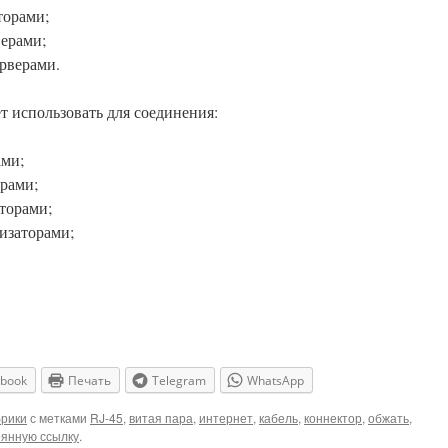
торами;
ерами;
рверами.
 использовать для соединения:
ами;
рами;
торами;
изаторами;
ebook
Печать
Telegram
WhatsApp
брики
с метками
RJ-45
,
витая пара
,
интернет
,
кабель
,
коннектор
,
обжать
,
оянную ссылку
.