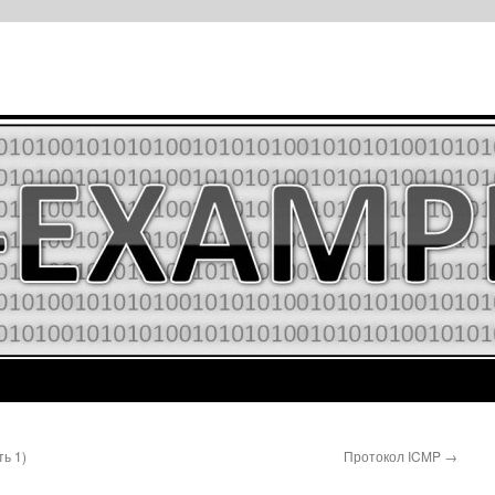
ь 1)
Протокол ICMP
→