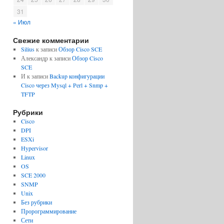
31
« Июл
Свежие комментарии
Silius
к записи
Обзор Cisco SCE
Александр
к записи
Обзор Cisco
SCE
И
к записи
Backup конфигурации
Cisco через Mysql + Perl + Snmp +
TFTP
Рубрики
Cisco
DPI
ESXi
Hypervisor
Linux
OS
SCE 2000
SNMP
Unix
Без рубрики
Пророграммирование
Сети