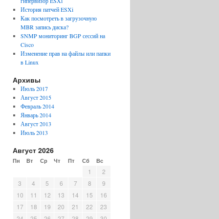
гипервизор ESXi
История патчей ESXi
Как посмотреть в загрузочную
MBR запись диска?
SNMP мониторинг BGP сессий на
Cisco
Изменение прав на файлы или папки
в Linux
Архивы
Июль 2017
Август 2015
Февраль 2014
Январь 2014
Август 2013
Июль 2013
Август 2026
Пн
Вт
Ср
Чт
Пт
Сб
Вс
1
2
3
4
5
6
7
8
9
10
11
12
13
14
15
16
17
18
19
20
21
22
23
24
25
26
27
28
29
30